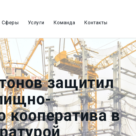
Сферы
Услуги
Команда
Контакты
итонов защитил
лищно-
о кооператива в
уратурой