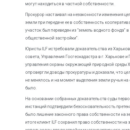
могут находиться в частной собственности.
Прокурор настаивал на незаконности изменения це
земли при передаче ее в собственность кооператива
участок был переведен из “земель водного фонда” в
общественной застройки”.
Юристы ILF истребовали доказательства из Харько
совета, Управления Госгеокадастра в г. Харькове и
управления охраны окружающей природной среды Х
опровергли доводы прокуратуры и доказали, что це
не менялось и на момент выделения земли ручья на
было.
На основании собранных доказательств суды перво
инстанций подтвердили безосновательность претен
было лишение законного права собственности на з
итоге клиент ILF сохранил право собственности на 