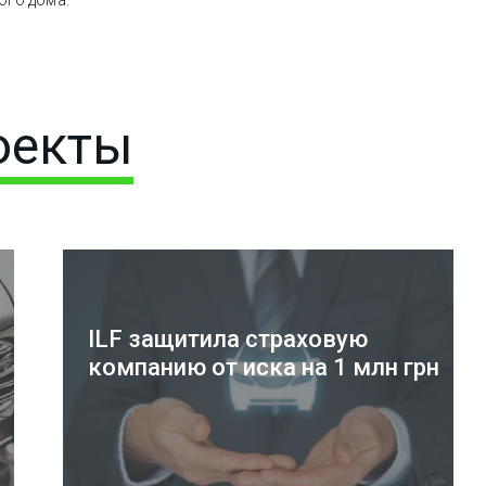
ого дома.
оекты
ILF защитила страховую
компанию от иска на 1 млн грн