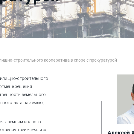
ищно-строительного кооператива в споре с прокуратурой
 жилищно-строительного
 отмене решения
ственность земельного
нного акта на землю,
ся к землям водного
о закону такие земли не
Алексей 