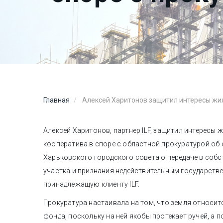
Главная
Алексей Харитонов защитил интересы жил
Алексей Харитонов, партнер ILF, защитил интересы
кооператива в споре с областной прокуратурой об
Харьковского городского совета о передаче в соб
участка и признания недействительным государстве
принадлежащую клиенту ILF.
Прокуратура настаивала на том, что земля относит
фонда, поскольку на ней якобы протекает ручей, а п