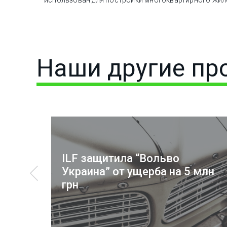
использован для постройки многоквартирного жил
Наши другие пр
ILF защитила “Вольво
Украина” от ущерба на 5 млн
грн