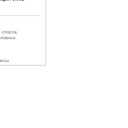
 споров,
оловных
нансы