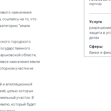
партнёр
левого назначения
, ссылаясь на то, что
Услуги:
 категорию “земли
разрешение
защита в уг
делах
вского городского
Сферы:
 Государственного
банки и фи
арьковской области,
левое назначение земли
 спорном участке не
й и апелляционной
зий, целью которых
емельный участок. В
землю, который будет