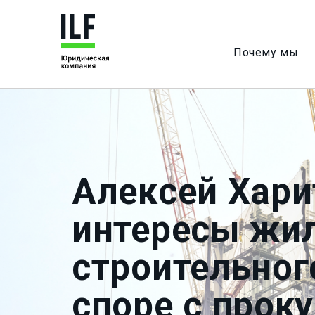
Почему мы
Алексей Хар
интересы жи
строительног
споре с прок