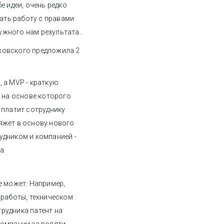
е идеи, очень редко
вать работу с правами
ужного нам результата.
ковского предложила 2
, а MVP - краткую
 на основе которого
 платит сотруднику
яжет в основу нового
удником и компанией -
а.
е может. Например,
 работы, техническом
рудника патент на