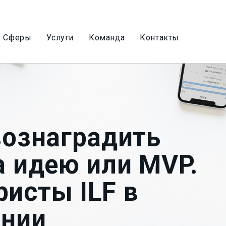
Сферы
Услуги
Команда
Контакты
вознаградить
а идею или MVP.
исты ILF в
ании