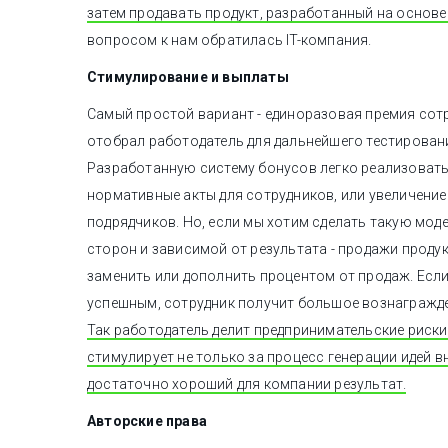
затем продавать продукт, разработанный на основе 
вопросом к нам обратилась IT-компания.
Стимулирование и выплаты
Самый простой вариант - единоразовая премия сот
отобрал работодатель для дальнейшего тестировани
Разработанную систему бонусов легко реализовать
нормативные акты для сотрудников, или увеличение
подрядчиков. Но, если мы хотим сделать такую мод
сторон и зависимой от результата - продажи проду
заменить или дополнить процентом от продаж. Если
успешным, сотрудник получит большое вознаграждени
Так работодатель делит предпринимательские риски
стимулирует не только за процесс генерации идей вн
достаточно хороший для компании результат.
Авторские права