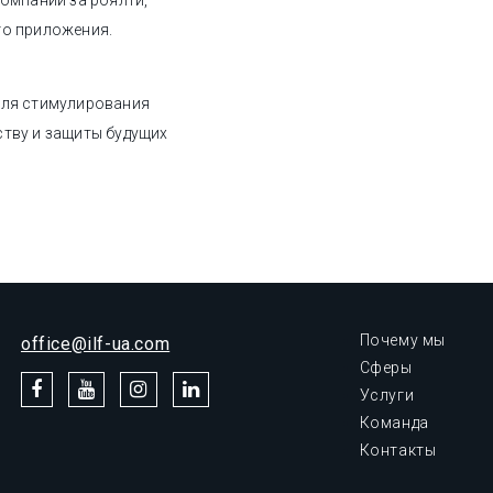
компании за роялти,
го приложения.
для стимулирования
ству и защиты будущих
Почему мы
office@ilf-ua.com
Сферы
Услуги
Команда
Контакты