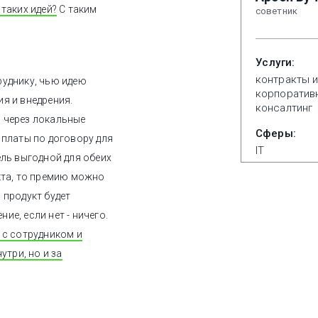
таких идей?
С таким
советник
Услуги:
контракты и
руднику, чью идею
корпоратив
я и внедрения.
консалтинг
 через локальные
Сферы:
 платы по договору для
IT
ель выгодной для обеих
кта, то премию можно
 продукт будет
е, если нет - ничего.
 с сотрудником и
утри, но и за