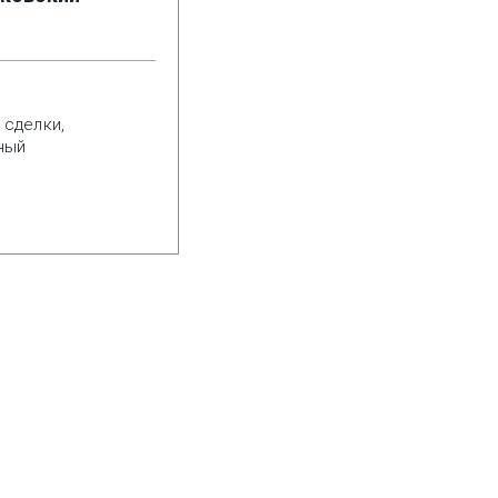
 сделки,
ный