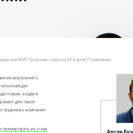
идею или MVP. Проясняют юристы ILF в деле IT-компании
вития внутреннего
ически каждая
дуктовым, а идеи и
румент для такой
отрудника к компании -
 премировать их, и как
Арсен Бу