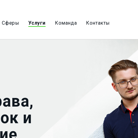
Сферы
Услуги
Команда
Контакты
рава,
ок и
ие