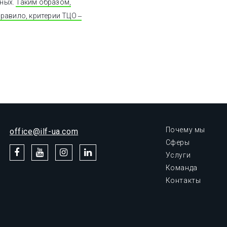
нных.
Таким образом,
равило, критерии ТЦО ‒
Почему мы
office@ilf-ua.com
Сферы
Услуги
Команда
Контакты