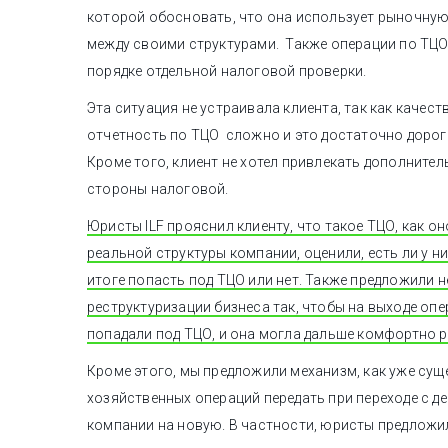
которой обосновать, что она использует рыночную
между своими структурами. Также операции по ТЦО
порядке отдельной налоговой проверки.
Эта ситуация не устраивала клиента, так как качес
отчетность по ТЦО сложно и это достаточно доро
Кроме того, клиент не хотел привлекать дополните
стороны налоговой.
Юристы ILF прояснил клиенту, что такое ТЦО, как о
реальной структуры компании, оценили, есть ли у н
итоге попасть под ТЦО или нет. Также предложили 
реструктуризации бизнеса так, чтобы на выходе оп
попадали под ТЦО, и она могла дальше комфортно р
Кроме этого, мы предложили механизм, как уже су
хозяйственных операций передать при переходе с 
компании на новую. В частности, юристы предложи