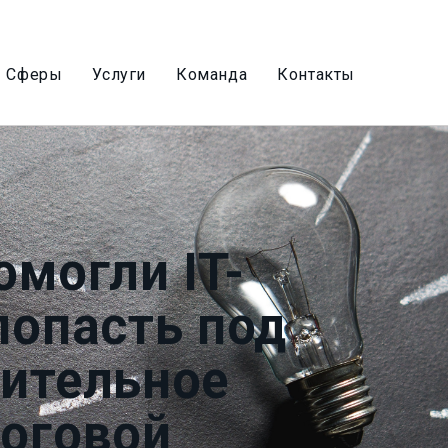
Сферы
Услуги
Команда
Контакты
омогли IT-
попасть под
ительное
оговой