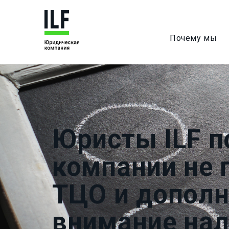
Почему мы
Юристы ILF п
компании не 
ТЦО и дополн
внимание нал