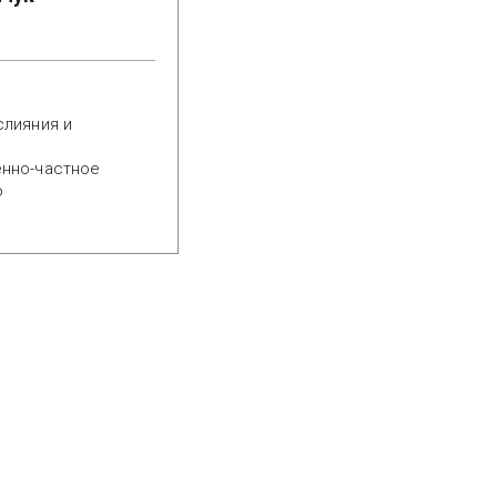
слияния и
,
енно-частное
о