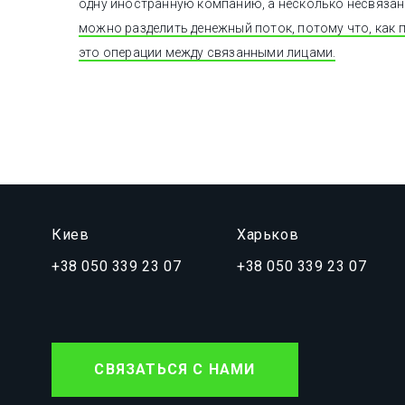
одну иностранную компанию, а несколько несвяза
можно разделить денежный поток, потому что, как п
это операции между связанными лицами.
Киев
Харьков
+38 050 339 23 07
+38 050 339 23 07
СВЯЗАТЬСЯ С НАМИ