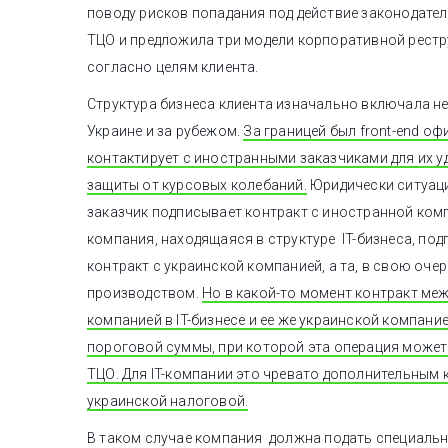
поводу рисков попадания под действие законодател
ТЦО и предложила три модели корпоративной рестр
согласно целям клиента.
Структура бизнеса клиента изначально включала н
Украине и за рубежом.
За границей был front-end оф
контактирует с иностранными заказчиками для их у
защиты от курсовых колебаний.
Юридически ситуаци
заказчик подписывает контракт с иностранной ком
компания, находящаяся в структуре IT-бизнеса, по
контракт с украинской компанией, а та, в свою очер
производством.
Но в какой-то момент контракт ме
компанией в IT-бизнесе и ее же украинской компани
пороговой суммы, при которой эта операция может
ТЦО. Для IT-компании это чревато дополнительным
украинской налоговой.
В таком случае компания должна подать специальн