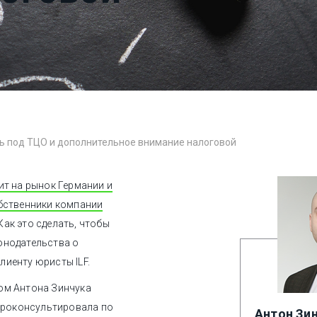
ть под ТЦО и дополнительное внимание налоговой
ит на рынок Германии и
обственники компании
Как это сделать, чтобы
онодательства о
иенту юристы ILF.
ом Антона Зинчука
 проконсультировала по
Антон Зи