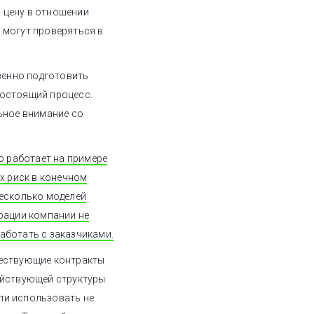
 цену в отношении
 могут проверяться в
твенно подготовить
гостоящий процесс.
льное внимание со
но работает на примере
их риск в конечном
несколько моделей
ерации компании не
аботать с заказчиками.
ществующие контракты
действующей структуры
ли использовать не