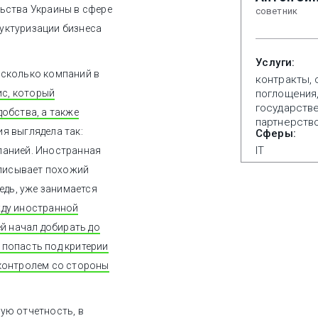
ьства Украины в сфере
советник
уктуризации бизнеса
Услуги:
есколько компаний в
контракты, 
ис, который
поглощения
государств
добства, а также
партнерств
я выглядела так:
Сферы:
IT
панией. Иностранная
дписывает похожий
едь, уже занимается
жду иностранной
ей начал добирать до
 попасть под критерии
 контролем со стороны
ую отчетность, в