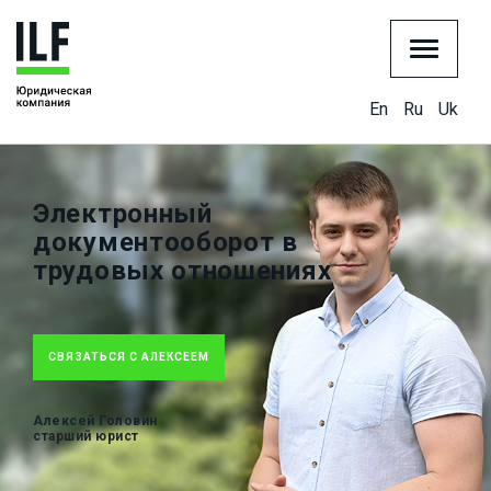
En
Ru
Uk
Электронный
документооборот в
трудовых отношениях
СВЯЗАТЬСЯ С АЛЕКСЕЕМ
Алексей Головин
старший юрист