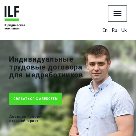
En
Ru
Uk
Индивидуальные
трудовые договора
для медработников
СВЯЗАТЬСЯ С АЛЕКСЕЕМ
Алексей Головин
старший юрист