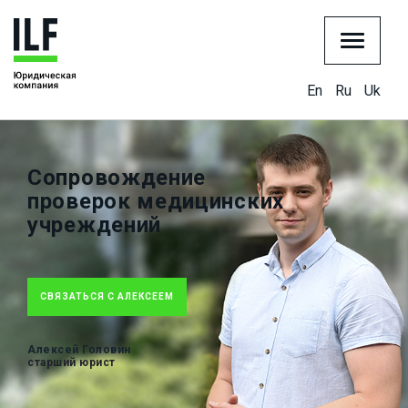
En
Ru
Uk
Сопровождение
проверок медицинских
учреждений
СВЯЗАТЬСЯ С АЛЕКСЕЕМ
Алексей Головин
старший юрист