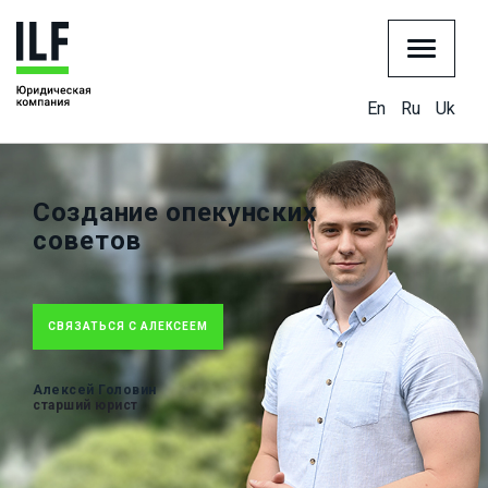
En
Ru
Uk
Создание опекунских
советов
СВЯЗАТЬСЯ С АЛЕКСЕЕМ
Алексей Головин
старший юрист