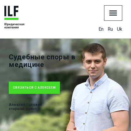
En
Ru
Uk
Судебные споры в
медицине
СВЯЗАТЬСЯ С АЛЕКСЕЕМ
Алексей Головин
старший юрист