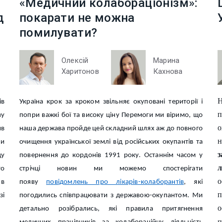
«Медичний колабораціонізм»:
д
покарати не можна
помилувати?
Олексій
Марина
Харитонов
Кахнова
Н
в
Україна крок за кроком звільняє окуповані території і
п
ву
попри важкі бої та високу ціну Перемоги ми віримо, що
о
ив
наша держава пройде цей складний шлях аж до повного
н
ни
очищення української землі від російських окупантів та
з
ду
повернення до кордонів 1991 року. Останнім часом у
л
то
стрічці новин ми можемо спостерігати
о
 в
появу
повідомлень про лікарів-колаборантів
, які
зі
погодились співпрацювати з державою-окупантом. Ми
детально розібрались, які правила притягнення