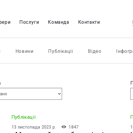
фери
Послуги
Команда
Контакти
і
Новини
Публікації
Вiдео
Iнфогр
а
Публікації
П
13 листопада 2023 р.
1847
1