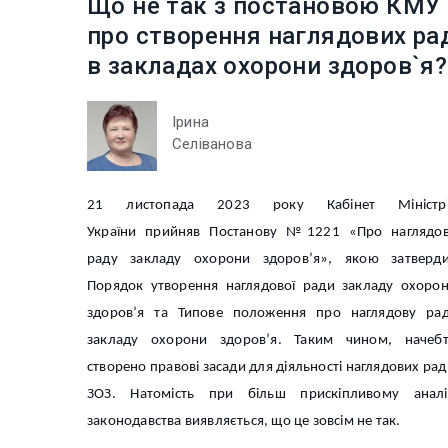
Що не так з постановою КМУ
про створення наглядових ра
в закладах охорони здоров`я?
Ірина
Селіванова
21 листопада 2023 року Кабінет Міністрі
України прийняв Постанову №1221 «Про наглядо
раду закладу охорони здоров’я», якою затверд
Порядок утворення наглядової ради закладу охоро
здоров’я та Типове положення про наглядову ра
закладу охорони здоров’я. Таким чином, начеб
створено правові засади для діяльності наглядових рад
ЗОЗ. Натомість при більш прискіпливому аналі
законодавства виявляється, що це зовсім не так.