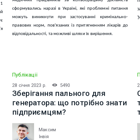
медичних працівників за колабораційну діяльність
21
з
сформувались наразі в Україні, які проблемні питання
ей
можуть виникнути при застосуванні кримінально-
У
є
правових норм, пов'язаних із притягненням лікарів до
`я
відповідальності, та можливі шляхи їх вирішення.
Публікації
П
28 січня 2023 р.
5490
2
Зберігання пального для
генератора: що потрібно знати
підприємцям?
Максим
Інвія