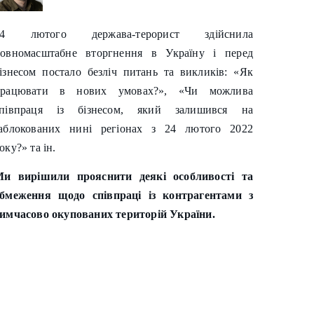
24 лютого держава-терорист здійснила
овномасштабне вторгнення в Україну і перед
ізнесом постало безліч питань та викликів: «Як
працювати в нових умовах?», «Чи можлива
співпраця із бізнесом, який залишився на
аблокованих нині регіонах з 24 лютого 2022
оку?» та ін.
и вирішили прояснити деякі особливості та
бмеження щодо співпраці із контрагентами з
имчасово окупованих територій України.