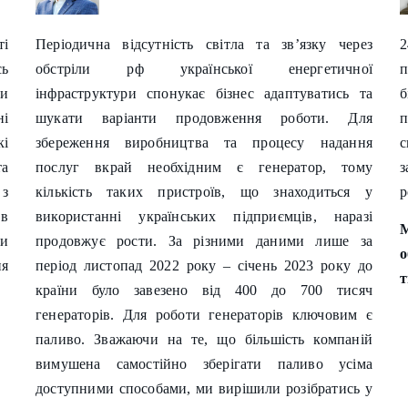
ті
Періодична відсутність світла та зв’язку через
сь
обстріли рф української енергетичної
п
ни
інфраструктури спонукає бізнес адаптуватись та
б
ні
шукати варіанти продовження роботи. Для
кі
збереження виробництва та процесу надання
та
послуг вкрай необхідним є генератор, тому
з
 з
кількість таких пристроїв, що знаходиться у
р
 в
використанні українських підприємців, наразі
М
ми
продовжує рости. За різними даними лише за
о
я
період листопад 2022 року – січень 2023 року до
т
країни було завезено від 400 до 700 тисяч
генераторів. Для роботи генераторів ключовим є
паливо. Зважаючи на те, що більшість компаній
вимушена самостійно зберігати паливо усіма
доступними способами, ми вирішили розібратись у