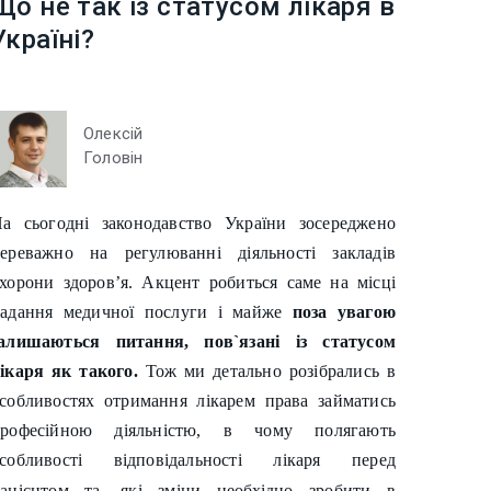
Що не так із статусом лікаря в
Україні?
Олексій
Головін
а сьогодні законодавство України зосереджено
ереважно на регулюванні діяльності закладів
хорони здоров’я. Акцент робиться саме на місці
адання медичної послуги і майже
поза увагою
алишаються питання, пов`язані із статусом
ікаря як такого.
Тож ми детально розібрались в
собливостях отримання лікарем права займатись
професійною діяльністю, в чому полягають
особливості відповідальності лікаря перед
пацієнтом
та, які зміни необхідно зробити в