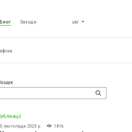
Блог
Заходи
ukr
афiка
Пошук
ублікації
0 листопада 2023 р.
1816