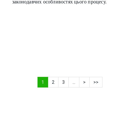
законодавчих особливостях цього процесу.
1
2
3
...
>
>>