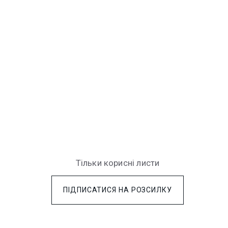
Тiльки кориснi листи
ПIДПИСАТИСЯ НА РОЗСИЛКУ