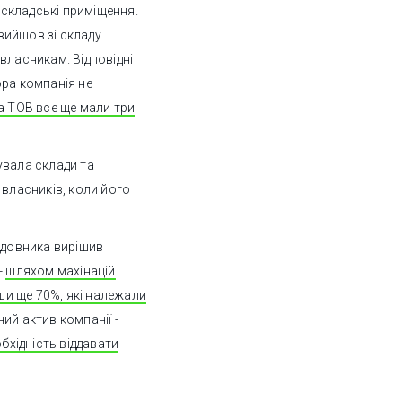
складські приміщення.
 вийшов зі складу
власникам. Відповідні
ора компанія не
а ТОВ все ще мали три
увала склади та
 власників, коли його
будовника вирішив
-
шляхом махінацій
и ще 70%, які належали
ий актив компанії -
обхідність віддавати