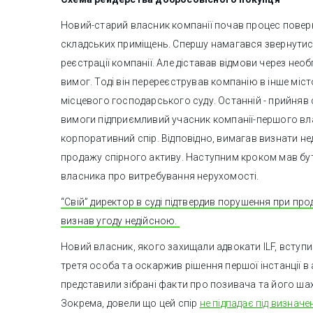
Новий-старий власник компанії почав процес повер
складських приміщень. Спершу намагався звернутись
реєстрації компанії. Але діставав відмови через нео
вимог. Тоді він перереєстрував компанію в інше міст
місцевого господарського суду. Останній - прийняв 
вимоги підприємливий учасник компанії-першого вл
корпоративний спір. Відповідно, вимагав визнати нед
продажу спірного активу. Наступним кроком мав бу
власника про витребування нерухомості.
“Свій” директор в суді підтвердив порушення при прод
визнав угоду недійсною.
Новий власник, якого захищали адвокати ILF, вступив
третя особа та оскаржив рішення першої інстанції в 
представили зібрані факти про позивача та його ша
Зокрема, довели що цей спір
не підпадає під визнач