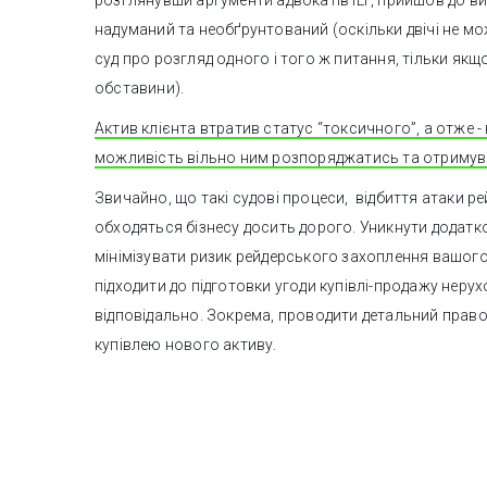
розглянувши аргументи адвокатів ILF, прийшов до в
надуманий та необґрунтований (оскільки двічі не м
суд про розгляд одного і того ж питання, тільки якщ
обставини).
Актив клієнта втратив статус “токсичного”, а отже 
можливість вільно ним розпоряджатись та отримува
Звичайно, що такі судові процеси, відбиття атаки ре
обходяться бізнесу досить дорого. Уникнути додатк
мінімізувати ризик рейдерського захоплення вашог
підходити до підготовки угоди купівлі-продажу неру
відповідально. Зокрема, проводити детальний право
купівлею нового активу.