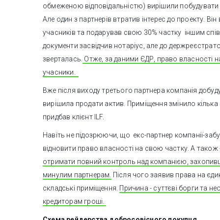
обмеженою відповідальністю) вирішили побудувати 
Але один з партнерів втратив інтерес до проекту. Він
учасників та подарував свою 30% частку іншим спів
документи засвідчив нотаріус, але до держреєстрат
зверталась.
Отже, за даними ЄДР, право власності н
учасники.
Вже після виходу третього партнера компанія добуд
вирішила продати актив. Приміщення змінило кілька
придбав клієнт ILF.
Навіть не підозрюючи, що екс-партнер компанії-за
відновити право власності на свою частку. А також 
отримати повний контроль над компанією, захопивш
минулим партнерам.
Після чого заявив права на єдин
складські приміщення.
Причина - суттєві борги та не
кредиторам гроші.
Схема рейдерства добросовісного покупця