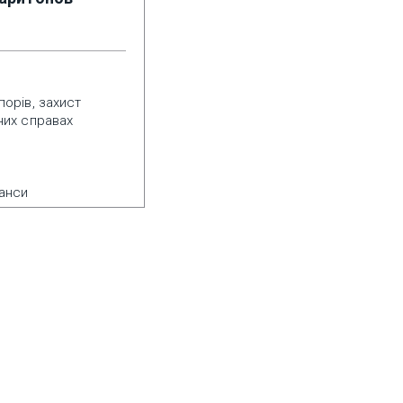
порів, захист
них справах
нанси