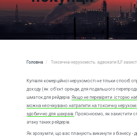
Головна
Токсична нерухомість: адвокати ILF захис
Купівля комерційної нерухомості не тільки спосіб о
доходу (як об’єкт оренди, для подальшого перепрод
шматок для рейдерів.
Якщо не перевіряти історію на
можна неочікувано натрапити на токсичну нерухоміс
здобиччю для шахраїв.
Прояснюємо, як захистити сп
атаку таких рейдерів.
Як зрозуміти, що вас планують викинути з бізнесу - 