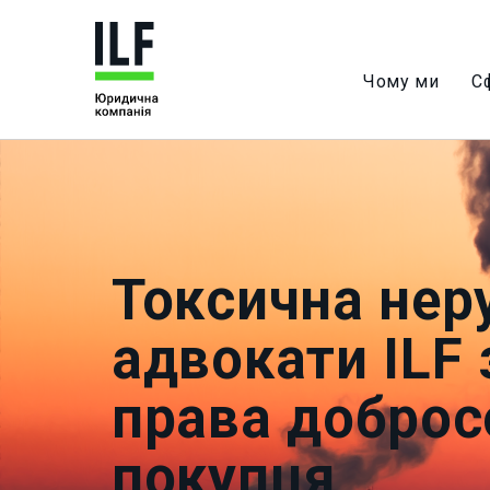
Чому ми
С
Токсична нер
адвокати ILF
права доброс
покупця