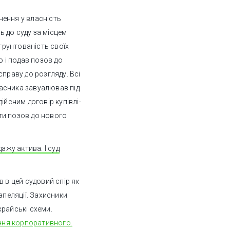
нення у власність
 до суду за місцем
бгрунтованість своїх
о і подав позов до
справу до розгляду. Всі
асника завуалював під
ійсним договір купівлі-
ти позов до нового
ажу актива. І суд
 в цей судовий спір як
апеляції. Захисники
храйські схеми.
ення корпоративного.