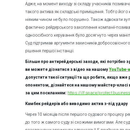
Адже, на момент виходу зі складу учасників позивача
такого актива як складські приміщення. Тобто його
ніяким чином не було порушено. Також адвокати зуп
фактично рейдерського захоплення компанії-позив
одноосібного керування було досягнуто через маніпу
Суд підтримав аргументи захисників добросовісного
рішення першої інстанції.
Більше про антирейдерські заходи, які потрібно 
ви можете дізнатися з відео на нашому
YouTube-к
допустити такої ситуації та що робити, якщо вже 
опонентом, дізнайтеся на нашому майстер-класі в
за цим посиланням:
https://ilf.space/protect.busines
Камбек рейдерів або виводимо актив з-під удару
Через 10 місяців після першого судового процесу р
до того ж самого суду зі схожими вимогами. Але суд 