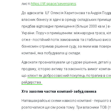
листі
https://ilf.space/sevensigns
.
До адвокатів ILF Олексія Харитонова та Андрія Под
власник бізнесу зі здачі в оренду складських приміще
придбав відповідне приміщення (більше 2000 кв.м.) в 
України. Поруч з приміщенням: міжнародна траса, кіл
отже - постійний потік замовників та стабільно висо
бізнесмен отримав рішення суду, за яким мав повер
компанії, яка побудувала ці склади.
Адвокати проаналізували це судове рішення, деталі уг
продажу, історію активу та законність вимог компані
що
клієнт як добросовісний покупець потрапив в с
рейдерства.
Хто захопив частки компанії-забудовника
Напівшахрайські схеми навколо компанії - першого
розпочалися ще сім років тому. Три власники ТОВ (