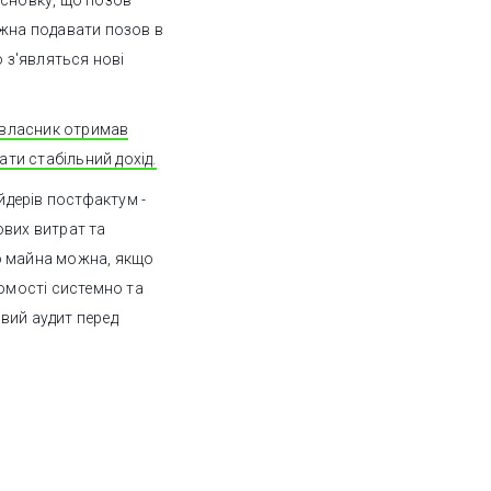
исновку, що позов
ожна подавати позов в
о з'являться нові
- власник отримав
ти стабільний дохід.
йдерів постфактум -
ових витрат та
о майна можна, якщо
хомості системно та
вий аудит перед