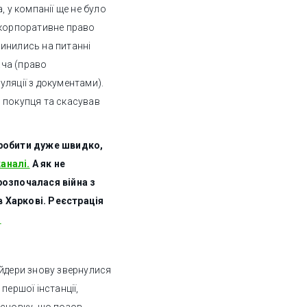
, у компанії ще не було
 корпоративне право
инились на питанні
ача (право
ляції з документами).
 покупця та скасував
зробити дуже швидко,
аналі.
А як не
розпочалася війна з
 Харкові. Реєстрація
s
ейдери знову звернулися
першої інстанції,