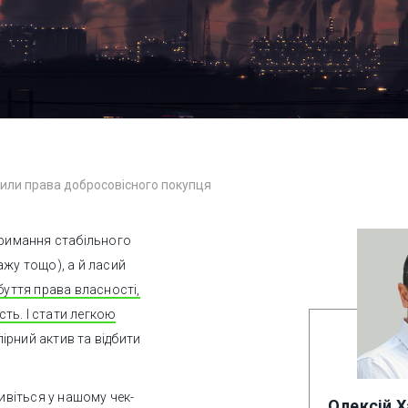
тили права добросовісного покупця
тримання стабільного
ажу тощо), а й ласий
буття права власності,
ть. І стати легкою
ірний актив та відбити
дивіться у нашому чек-
Олексій 