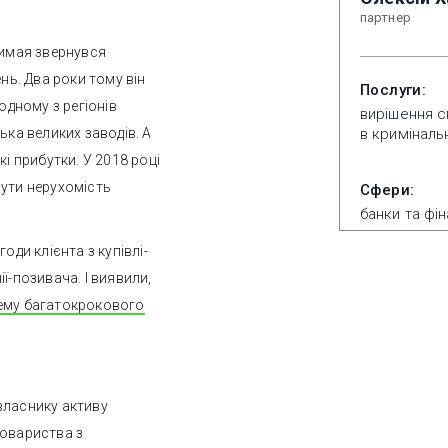
партнер
димая звернувся
нь. Два роки тому він
Послуги:
одному з регіонів
вирішення с
ька великих заводів. А
в криміналь
кі прибутки. У 2018 році
нути нерухомість
Сфери:
банки та фі
оди клієнта з купівлі-
ї-позивача. І виявили,
хему багатокрокового
 власнику активу
товариства з