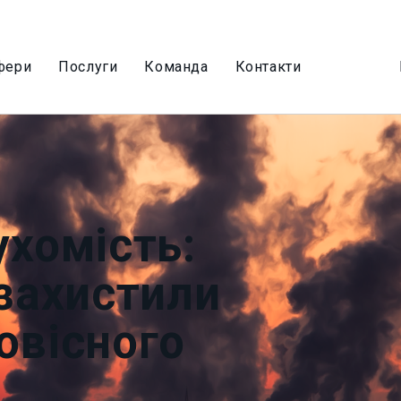
фери
Послуги
Команда
Контакти
ухомість:
 захистили
овісного