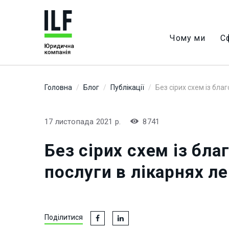
Чому ми
С
Головна
Блог
Публікації
Без сірих схем із бла
17 листопада 2021 р.
8741
Без сірих схем із бла
послуги в лікарнях л
Подiлитися