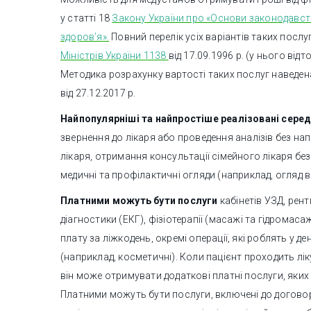
у статті 18
Закону України про «Основи законодавст
здоров’я».
Повний перелік усіх варіантів таких послу
Міністрів України 1138
від 17.09.1996 р. (у нього відт
Методика розрахунку вартості таких послуг наведен
від 27.12.2017 р.
Найпопулярніші та найпростіше реалізовані серед
звернення до лікаря або проведення аналізів без на
лікаря, отримання консультації сімейного лікаря без 
медичні та профілактичні огляди (наприклад, огляд во
Платними можуть бути послуги
кабінетів УЗД, рен
діагностики (ЕКГ), фізіотерапії (масажі та гідромас
плату за ліжкодень, окремі операції, які роблять у д
(наприклад, косметичні). Коли пацієнт проходить лі
він може отримувати додаткові платні послуги, яких 
Платними можуть бути послуги, включені до догово