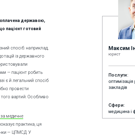
е оплачена державою,
що пацієнт готовий
Максим Ін
ізний спосіб: наприклад,
юрист
дотацій із державного
користовували
ами — пацієнт робить
Послуги:
зі є й легальний спосіб
оптимізація
закладів
ібно провести
т того вартий. Особливо
Сфери:
медицина і 
 за медичне
показує практика, ця
нки — ЦПМСД. У