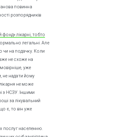
станова повинна
ості розпорядників
й фонд» лікарні, тобто
формально легальні. Але
о чи на подачку. Коли
вже не схоже на
імовірніше, уже
, не надати йому
 лікарня не може
і з НСЗУ. Іншими
оші за лікувальний
о є, то він уже
их послуг населенню.
зичних осіб закріплена