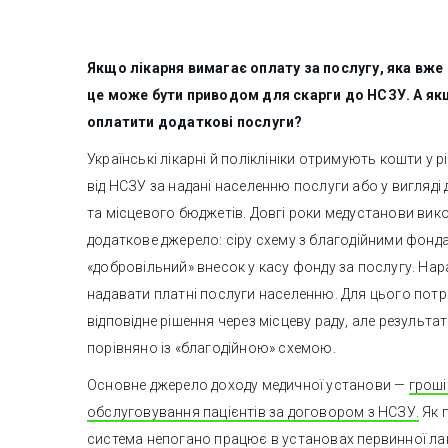
Якщо лікарня вимагає оплату за послугу, яка вж
це може бути приводом для скарги до НСЗУ. А як
оплатити додаткові послуги?
Українські лікарні й поліклініки отримують кошти у р
від НСЗУ за надані населенню послуги або у вигляді 
та місцевого бюджетів. Довгі роки медустанови ви
додаткове джерело: сіру схему з благодійними фонд
«добровільний» внесок у касу фонду за послугу. Нара
надавати платні послуги населенню. Для цього потр
відповідне рішення через місцеву раду, але результа
порівняно із «благодійною» схемою.
Основне джерело доходу медичної установи —
гроші
обслуговування пацієнтів за договором з НСЗУ.
Як 
система непогано працює в установах первинної ла