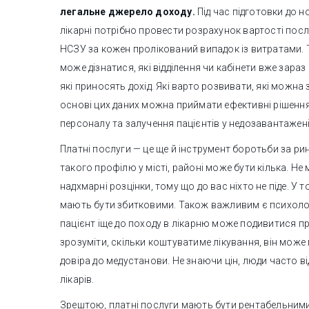
легальне джерело доходу.
Під час підготовки до 
лікарні потрібно провести розрахунок вартості посл
НСЗУ за кожен пролікований випадок із витратами. Т
може дізнатися, які відділення чи кабінети вже зара
які приносять дохід. Які варто розвивати, які можна
основі цих даних можна приймати ефективні рішенн
персоналу та залучення пацієнтів у недозавантажені 
Платні послуги — це ще й інструмент боротьби за ри
такого профілю у місті, районі може бути кілька. Н
надхмарні розцінки, тому що до вас ніхто не піде. У т
мають бути збитковими. Також важливим є психоло
пацієнт іще до походу в лікарню може подивитися пр
зрозуміти, скільки коштуватиме лікування, він може
довіра до медустанови. Не знаючи цін, люди часто в
лікарів.
Зрештою, платні послуги мають бути рентабельними,