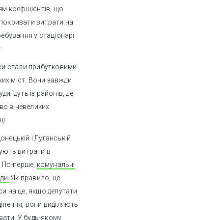
ям коефіцієнтів, що
 покривати витрати на
ребування у стаціонарі
.
аки стали прибутковими
иких міст. Вони завжди
и їдуть із районів, де
иво в невеликих
і.
онецькій і Луганській
вують витрати в
 По-перше,
комунальні
ди.
Як правило, це
си на це, якщо депутати
ділення, вони виділяють
ати. У будь-якому