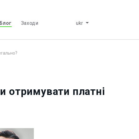
Блог
Заходи
ukr
легально?
би отримувати платні