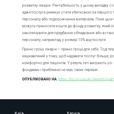
розвитку лікарні. Рентабельність у цьому випадку с
адже послуга ризикує стати збитковою за першого 
персоналу або подорожчання матеріалів. Поки цього
можуть приносити кошти до фонду розвитку, який л
накопичувати для придбання обладнання або встан
персоналу, наприклад, у розмірі 10% від послуги.
Приніс гроші лікарні — приніс гроші для себе. Тоді пе
зацікавлений у тому, щоб надавати послуг більше, ро
комфортно для пацієнтів. У результаті виграють усі.
фондами» і приблизно не має таких переваг.
ОПУБЛІКОВАНО НА
:
https://biz.nv.ua/ukr/experts/plat
Київ
Харкiв