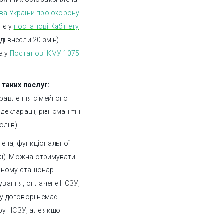
ва України про охорону
г є у
постанові Кабінету
оді внесли 20 змін).
а у
Постанові КМУ 1075
 таких послуг:
правлення сімейного
декларації, різноманітні
діїв).
тгена, функціональної
ажі). Можна отримувати
енному стаціонарі
кування, оплачене НСЗУ,
у договорі немає.
ру НСЗУ, але якщо