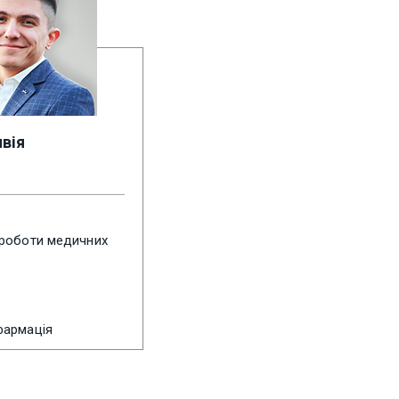
вія
 роботи медичних
фармація