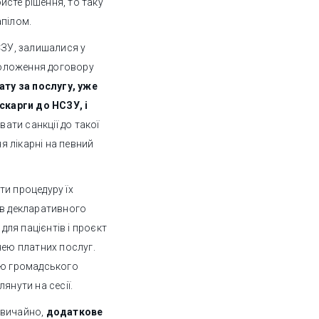
бисте рішення, то таку
апілом.
СЗУ, залишалися у
 положення договору
ту за послугу, уже
карги до НСЗУ, і
ти санкції до такої
 лікарні на певний
ти процедуру їх
ів декларативного
 для пацієнтів і проєкт
нею платних послуг.
ію громадського
янути на сесії.
звичайно,
додаткове