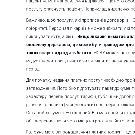
пацієнт не має направлення від лікаря, і це його осо
послугу оплачуєть пацієнт. Наприклад, видалення п
Важливо, щоб послуги, які прописані в договорі з Н
пріоритеті. Персонал лікарні не може вибирати, які
виконуватимуть, а які ні.
Якщо лікарня вимагає опла
оплачену державою, це може бути приводом для с
таких скарг надходить багато.
НСЗУ може застосува
медустанови: призупинити чи зменшити фінансування
період.
Для початку надання платних послуг необхідно прой
затвердження. Потрібно підготувати пакет документ
характеру, перелік послуг, тарифи, публічний договір
рішення власника (місцевої ради) про надання лікар
Останній документ — головний. Він має пройти стад
обговорення, після чого місцева рада має його розгл
Головна мета запровадження платних послуг — це, 