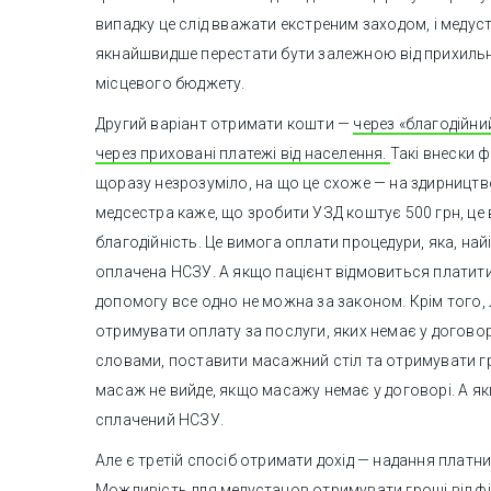
випадку це слід вважати екстреним заходом, і меду
якнайшвидше перестати бути залежною від прихильн
місцевого бюджету.
Другий варіант отримати кошти —
через «благодійни
через приховані платежі від населення.
Такі внески 
щоразу незрозуміло, на що це схоже — на здирництв
медсестра каже, що зробити УЗД коштує 500 грн, це 
благодійність. Це вимога оплати процедури, яка, най
оплачена НСЗУ. А якщо пацієнт відмовиться платити
допомогу все одно не можна за законом. Крім того,
отримувати оплату за послуги, яких немає у договор
словами, поставити масажний стіл та отримувати гр
масаж не вийде, якщо масажу немає у договорі. А якщ
сплачений НСЗУ.
Але є третій спосіб отримати дохід — надання платн
Можливість для медустанов отримувати гроші від фі