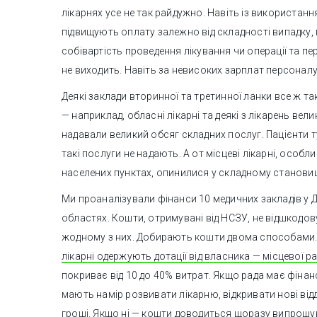
лікарнях усе не так райдужно. Навіть із використанн
підвищують оплату залежно від складності випадку,
собівартість проведення лікування чи операції та пе
не виходить. Навіть за невисоких зарплат персоналу
Деякі заклади вторинної та третинної ланки все ж т
— наприклад, обласні лікарні та деякі з лікарень вел
надавали великий обсяг складних послуг. Пацієнти туд
такі послуги не надають. А от місцеві лікарні, особл
населених пунктах, опинилися у складному становищ
Ми проаналізували фінанси 10 медичних закладів у Д
областях. Кошти, отримувані від НСЗУ, не відшкодо
жодному з них. Добирають кошти двома способами.
лікарні одержують дотації від власника — місцевої ра
покриває від 10 до 40% витрат. Якщо рада має фінан
мають намір розвивати лікарню, відкривати нові від
гроші. Якщо ні — кошти доводиться щоразу випрошув