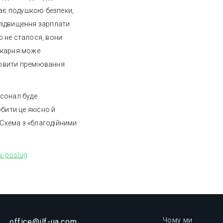
тає подушкою безпеки,
підвищення зарплати
 не сталося, вони
ікарня може
овити преміювання
рсонал буде
бити це якісно й
 Схема з «благодійними
ni-poslug
Чому ми
office@ilf-ua.com