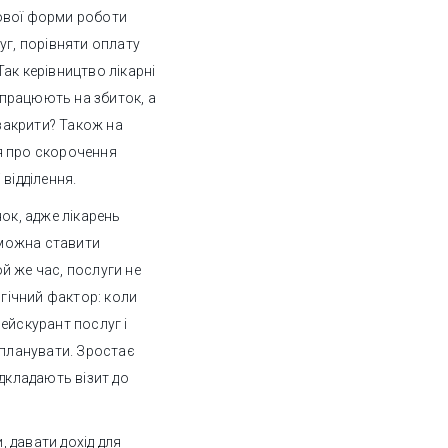
нової форми роботи
уг, порівняти оплату
ак керівництво лікарні
з працюють на збиток, а
 закрити? Також на
я про скорочення
відділення.
нок, адже лікарень
е можна ставити
ой же час, послуги не
гічний фактор: коли
ейскурант послуг і
 планувати. Зростає
ідкладають візит до
 давати дохід для